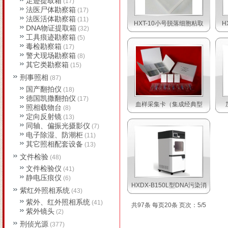
足迹提取箱
(17)
法医尸体勘察箱
(17)
法医活体勘察箱
(11)
HXT-10小号脱落细胞粘取
H
DNA物证提取箱
(32)
工具痕迹勘察箱
(5)
毒检勘察箱
(17)
警犬现场勘察箱
(8)
其它类勘察箱
(15)
刑事照相
(87)
国产翻拍仪
(18)
德国凯撒翻拍仪
(17)
血样采集卡（集成经典型
照相载物台
(8)
定向反射镜
(13)
同轴、偏振光摄影仪
(7)
电子除湿、防潮柜
(11)
其它照相配套设备
(13)
文件检验
(48)
文件检验仪
(41)
静电压痕仪
(6)
HXDX-B150L型DNA污染消
紫红外照相系统
(43)
紫外、红外照相系统
(41)
共97条 每页20条 页次：5/5
紫外镜头
(2)
刑侦光源
(377)