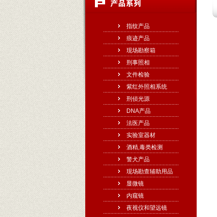
指纹产品
痕迹产品
现场勘察箱
刑事照相
文件检验
紫红外照相系统
刑侦光源
DNA产品
法医产品
实验室器材
酒精,毒类检测
警犬产品
现场勘查辅助用品
显微镜
内窥镜
夜视仪和望远镜