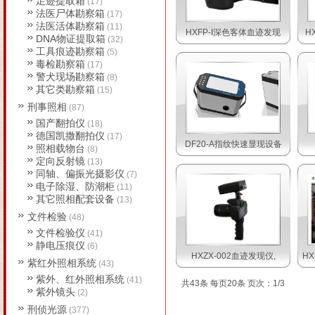
足迹提取箱
(17)
法医尸体勘察箱
(17)
法医活体勘察箱
(11)
HXFP-I深色客体血迹发现
H
DNA物证提取箱
(32)
工具痕迹勘察箱
(5)
毒检勘察箱
(17)
警犬现场勘察箱
(8)
其它类勘察箱
(15)
刑事照相
(87)
国产翻拍仪
(18)
德国凯撒翻拍仪
(17)
DF20-A指纹快速显现设备
照相载物台
(8)
定向反射镜
(13)
同轴、偏振光摄影仪
(7)
电子除湿、防潮柜
(11)
其它照相配套设备
(13)
文件检验
(48)
文件检验仪
(41)
静电压痕仪
(6)
HXZX-002血迹发现仪,
H
紫红外照相系统
(43)
紫外、红外照相系统
(41)
共43条 每页20条 页次：1/3
紫外镜头
(2)
刑侦光源
(377)