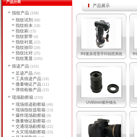
产品分类
产品展示
指纹产品
(338)
指纹试剂
(98)
指纹粉末
(18)
指纹刷
(15)
指纹胶带
(4)
指纹衬底
(22)
指纹捺印
(28)
指纹比对
(25)
R9复杂背景手印拍照系统
R
指纹熏显
(105)
痕迹产品
(102)
足迹产品
(58)
工具痕迹产品
(18)
微量物证产品
(11)
弹痕检验产品
(15)
现场勘察箱
(233)
UV80mm紫外镜头
现场痕迹勘察箱
(46)
现场指纹提取箱
(13)
爆炸现场勘察箱
(9)
微量物证勘察箱
(6)
交通现场勘察箱
(22)
火灾现场勘察箱
(15)