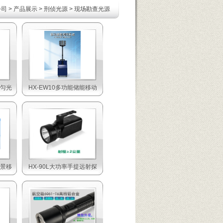
公司
>
产品展示
>
刑侦光源
>
现场勘查光源
D匀光
HX-EW10多功能储能移动
全景移
HX-90L大功率手提远射探