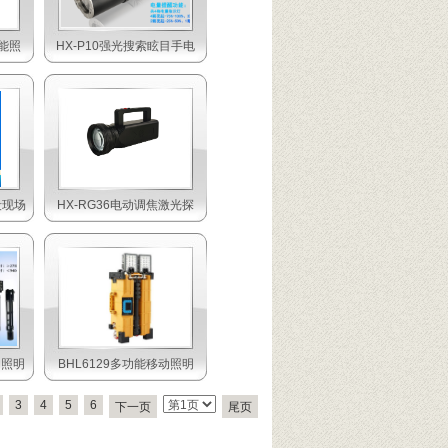
功能照
HX-P10强光搜索眩目手电
段现场
HX-RG36电动调焦激光探
动照明
BHL6129多功能移动照明
3
4
5
6
下一页
尾页