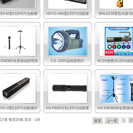
XSS-IA型LED均匀光勘察
HXYG-VIIA型LED匀光勘查
BHL6128背负式多
X-DW360全景移动照明系
CS- 220S远程探照灯
KC05便携式LED5波
XYG-VI型LED匀光勘查灯
HX-F600匀光LED匀光勘查
HX-DW360M全景移
17条 每页20条 页次：1/6
1
2
首页
上一页