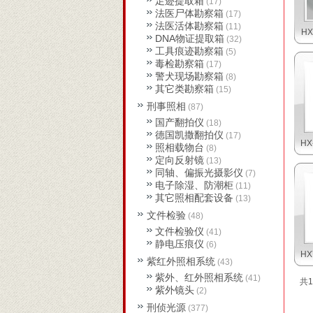
足迹提取箱
(17)
法医尸体勘察箱
(17)
法医活体勘察箱
(11)
H
DNA物证提取箱
(32)
工具痕迹勘察箱
(5)
毒检勘察箱
(17)
警犬现场勘察箱
(8)
其它类勘察箱
(15)
刑事照相
(87)
国产翻拍仪
(18)
德国凯撒翻拍仪
(17)
H
照相载物台
(8)
定向反射镜
(13)
同轴、偏振光摄影仪
(7)
电子除湿、防潮柜
(11)
其它照相配套设备
(13)
文件检验
(48)
文件检验仪
(41)
静电压痕仪
(6)
H
紫红外照相系统
(43)
紫外、红外照相系统
(41)
共1
紫外镜头
(2)
刑侦光源
(377)