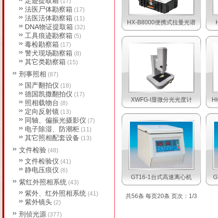
足迹提取箱
(17)
法医尸体勘察箱
(17)
法医活体勘察箱
(11)
HX-B8000便携式拉曼光谱
DNA物证提取箱
(32)
工具痕迹勘察箱
(5)
毒检勘察箱
(17)
警犬现场勘察箱
(8)
其它类勘察箱
(15)
刑事照相
(87)
国产翻拍仪
(18)
德国凯撒翻拍仪
(17)
XWFG-I显微分光光度计
H
照相载物台
(8)
定向反射镜
(13)
同轴、偏振光摄影仪
(7)
电子除湿、防潮柜
(11)
其它照相配套设备
(13)
文件检验
(48)
文件检验仪
(41)
静电压痕仪
(6)
GT16-1台式高速离心机
G
紫红外照相系统
(43)
紫外、红外照相系统
(41)
共56条 每页20条 页次：1/3
紫外镜头
(2)
刑侦光源
(377)