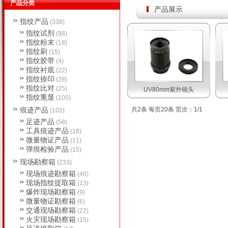
产品分类
产品展示
指纹产品
(338)
指纹试剂
(98)
指纹粉末
(18)
指纹刷
(15)
指纹胶带
(4)
指纹衬底
(22)
指纹捺印
(28)
指纹比对
(25)
UV80mm紫外镜头
指纹熏显
(105)
痕迹产品
共2条 每页20条 页次：1/1
(102)
足迹产品
(58)
工具痕迹产品
(18)
微量物证产品
(11)
弹痕检验产品
(15)
现场勘察箱
(233)
现场痕迹勘察箱
(46)
现场指纹提取箱
(13)
爆炸现场勘察箱
(9)
微量物证勘察箱
(6)
交通现场勘察箱
(22)
火灾现场勘察箱
(15)