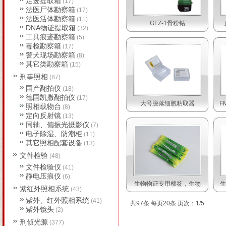
足迹提取箱
(17)
法医尸体勘察箱
(17)
法医活体勘察箱
(11)
GFZ-1骨粉钻
DNA物证提取箱
(32)
工具痕迹勘察箱
(5)
毒检勘察箱
(17)
警犬现场勘察箱
(8)
其它类勘察箱
(15)
刑事照相
(87)
国产翻拍仪
(18)
德国凯撒翻拍仪
(17)
大号脱落细胞粘取器
F
照相载物台
(8)
定向反射镜
(13)
同轴、偏振光摄影仪
(7)
电子除湿、防潮柜
(11)
其它照相配套设备
(13)
文件检验
(48)
文件检验仪
(41)
静电压痕仪
(6)
生物物证专用棉签，生物
生
紫红外照相系统
(43)
紫外、红外照相系统
(41)
共97条 每页20条 页次：1/5
紫外镜头
(2)
刑侦光源
(377)