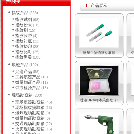
产品分类
产品展示
指纹产品
(338)
指纹试剂
(98)
指纹粉末
(18)
指纹刷
(15)
指纹胶带
(4)
指纹衬底
(22)
指纹捺印
(28)
指纹比对
(25)
微量生物物证粘取器
指纹熏显
(105)
痕迹产品
(102)
足迹产品
(58)
工具痕迹产品
(18)
微量物证产品
(11)
弹痕检验产品
(15)
现场勘察箱
(233)
唾液DNA样本采集盒（II
现场痕迹勘察箱
(46)
现场指纹提取箱
(13)
爆炸现场勘察箱
(9)
微量物证勘察箱
(6)
交通现场勘察箱
(22)
火灾现场勘察箱
(15)