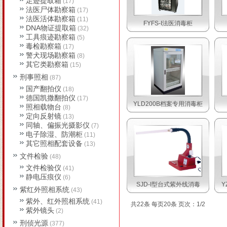
足迹提取箱
(17)
法医尸体勘察箱
(17)
法医活体勘察箱
(11)
FYFS-I法医消毒柜
DNA物证提取箱
(32)
工具痕迹勘察箱
(5)
毒检勘察箱
(17)
警犬现场勘察箱
(8)
其它类勘察箱
(15)
刑事照相
(87)
国产翻拍仪
(18)
德国凯撒翻拍仪
(17)
YLD200B档案专用消毒柜
照相载物台
(8)
定向反射镜
(13)
同轴、偏振光摄影仪
(7)
电子除湿、防潮柜
(11)
其它照相配套设备
(13)
文件检验
(48)
文件检验仪
(41)
静电压痕仪
(6)
SJD-I型台式紫外线消毒
Y
紫红外照相系统
(43)
紫外、红外照相系统
(41)
共22条 每页20条 页次：1/2
紫外镜头
(2)
刑侦光源
(377)