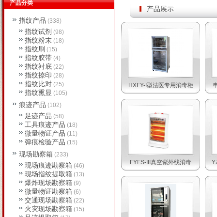
产品分类
产品展示
指纹产品
(338)
指纹试剂
(98)
指纹粉末
(18)
指纹刷
(15)
指纹胶带
(4)
指纹衬底
(22)
指纹捺印
(28)
指纹比对
(25)
HXFY-I型法医专用消毒柜
指纹熏显
(105)
痕迹产品
(102)
足迹产品
(58)
工具痕迹产品
(18)
微量物证产品
(11)
弹痕检验产品
(15)
现场勘察箱
(233)
FYFS-III真空紫外线消毒
Y
现场痕迹勘察箱
(46)
现场指纹提取箱
(13)
爆炸现场勘察箱
(9)
微量物证勘察箱
(6)
交通现场勘察箱
(22)
火灾现场勘察箱
(15)