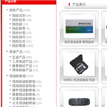
产品分类
产品展示
指纹产品
(338)
指纹试剂
(98)
指纹粉末
(18)
指纹刷
(15)
指纹胶带
(4)
指纹衬底
(22)
指纹捺印
(28)
指纹比对
(25)
真空采血套装 警用血样
指纹熏显
(105)
痕迹产品
(102)
足迹产品
(58)
工具痕迹产品
(18)
微量物证产品
(11)
弹痕检验产品
(15)
现场勘察箱
(233)
HXMC-I毛发采集箱 毛发
现场痕迹勘察箱
(46)
现场指纹提取箱
(13)
爆炸现场勘察箱
(9)
微量物证勘察箱
(6)
交通现场勘察箱
(22)
火灾现场勘察箱
(15)