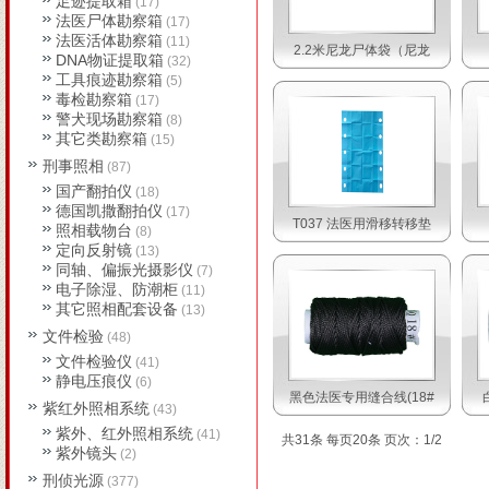
足迹提取箱
(17)
法医尸体勘察箱
(17)
法医活体勘察箱
(11)
2.2米尼龙尸体袋（尼龙
DNA物证提取箱
(32)
工具痕迹勘察箱
(5)
毒检勘察箱
(17)
警犬现场勘察箱
(8)
其它类勘察箱
(15)
刑事照相
(87)
国产翻拍仪
(18)
德国凯撒翻拍仪
(17)
T037 法医用滑移转移垫
照相载物台
(8)
定向反射镜
(13)
同轴、偏振光摄影仪
(7)
电子除湿、防潮柜
(11)
其它照相配套设备
(13)
文件检验
(48)
文件检验仪
(41)
静电压痕仪
(6)
黑色法医专用缝合线(18#
紫红外照相系统
(43)
紫外、红外照相系统
(41)
共31条 每页20条 页次：1/2
紫外镜头
(2)
刑侦光源
(377)