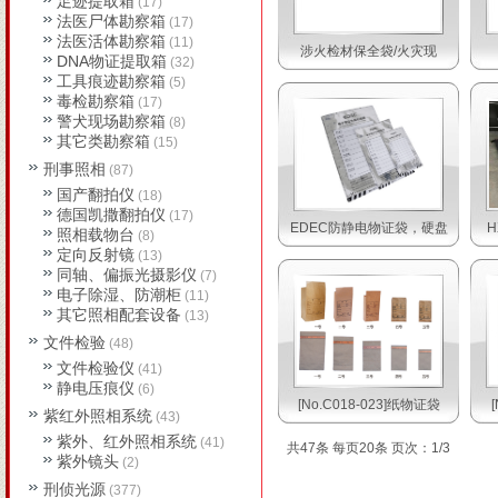
足迹提取箱
(17)
法医尸体勘察箱
(17)
法医活体勘察箱
(11)
涉火检材保全袋/火灾现
DNA物证提取箱
(32)
工具痕迹勘察箱
(5)
毒检勘察箱
(17)
警犬现场勘察箱
(8)
其它类勘察箱
(15)
刑事照相
(87)
国产翻拍仪
(18)
德国凯撒翻拍仪
(17)
EDEC防静电物证袋，硬盘
H
照相载物台
(8)
定向反射镜
(13)
同轴、偏振光摄影仪
(7)
电子除湿、防潮柜
(11)
其它照相配套设备
(13)
文件检验
(48)
文件检验仪
(41)
静电压痕仪
(6)
[No.C018-023]纸物证袋
紫红外照相系统
(43)
紫外、红外照相系统
(41)
共47条 每页20条 页次：1/3
紫外镜头
(2)
刑侦光源
(377)