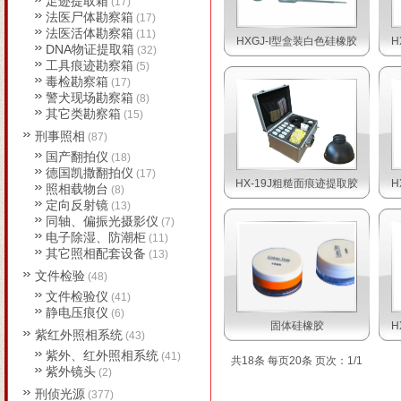
足迹提取箱
(17)
法医尸体勘察箱
(17)
法医活体勘察箱
(11)
HXGJ-I型盒装白色硅橡胶
H
DNA物证提取箱
(32)
工具痕迹勘察箱
(5)
毒检勘察箱
(17)
警犬现场勘察箱
(8)
其它类勘察箱
(15)
刑事照相
(87)
国产翻拍仪
(18)
德国凯撒翻拍仪
(17)
HX-19J粗糙面痕迹提取胶
H
照相载物台
(8)
定向反射镜
(13)
同轴、偏振光摄影仪
(7)
电子除湿、防潮柜
(11)
其它照相配套设备
(13)
文件检验
(48)
文件检验仪
(41)
静电压痕仪
(6)
固体硅橡胶
H
紫红外照相系统
(43)
紫外、红外照相系统
(41)
共18条 每页20条 页次：1/1
紫外镜头
(2)
刑侦光源
(377)