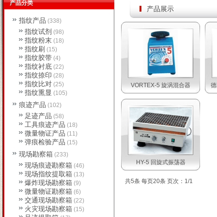
产品分类
产品展示
指纹产品
(338)
指纹试剂
(98)
指纹粉末
(18)
指纹刷
(15)
指纹胶带
(4)
指纹衬底
(22)
指纹捺印
(28)
指纹比对
(25)
VORTEX-5 旋涡混合器
德
指纹熏显
(105)
痕迹产品
(102)
足迹产品
(58)
工具痕迹产品
(18)
微量物证产品
(11)
弹痕检验产品
(15)
现场勘察箱
(233)
HY-5 回旋式振荡器
现场痕迹勘察箱
(46)
现场指纹提取箱
(13)
共5条 每页20条 页次：1/1
爆炸现场勘察箱
(9)
微量物证勘察箱
(6)
交通现场勘察箱
(22)
火灾现场勘察箱
(15)