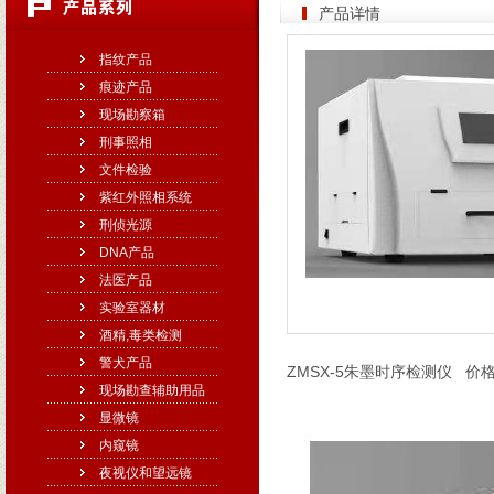
产品详情
指纹产品
痕迹产品
现场勘察箱
刑事照相
文件检验
紫红外照相系统
刑侦光源
DNA产品
法医产品
实验室器材
酒精,毒类检测
警犬产品
ZMSX-5朱墨时序检测仪 价格：
现场勘查辅助用品
显微镜
内窥镜
夜视仪和望远镜