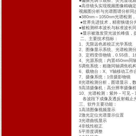
●偏振光调节观察、荧光显现
●高倍镜头实现视频图像精确
视频图分析与光谱图谱分析同
●380nm～1050nm光谱
●世界先进技术，精密狭缝分光
●被检测样本波长与标准波长
●显示被激发荧光波长峰值，
二、主要技术指标：
1、无限远色差校正光学系统
2、图像显示系统、光谱检测
3、定档变倍物镜，0.55倍、1倍
4、光源系统：内置450nm
5调焦系统：粗微同轴调焦机构，
6、载物台：X、Y轴移动工作
7、摄像系统：1倍摄影物镜
8光谱检测分析，图谱显示，
9高清摄像机：高分辨率摄像
10、光谱检测：紫外－可见
各波段下成像及透反射截止
三、软件主要功能：
1高清图像视频显示
2激光定位光谱显示位置
3光谱曲线显示
4非线性校正
5平滑度调整